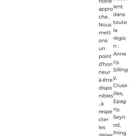
notre
ient
appro
dans
che.
toute
Nous
la
mett
régio
ons
n :
un
Anne
point
cy,
d’hon
Silling
neur
y,
à être
Cruse
dispo
illes,
nibles
Epag
, à
ny,
respe
Seyn
cter
od,
les
Pring
délais