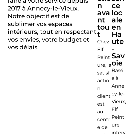
faire à votre service depuis
n
ce
2017 à Annecy-le-Vieux.
ava
loc
Notre objectif est de
nt
ale
sublimer vos espaces
tou
en
intérieurs, tout en respectant
t
Ha
vos envies, votre budget et
ute
Chez
vos délais.
-
Elf
Sav
Peint
oie
ure, la
Basé
satisf
e à
actio
Anne
n
cy-le-
client
Vieux,
est
Elf
au
Peint
centr
ure
e de
interv