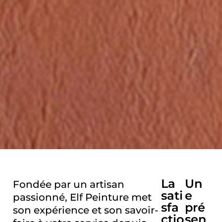
La
Un
Fondée par un artisan
sati
e
passionné, Elf Peinture met
sfa
pré
son expérience et son savoir-
ctio
sen