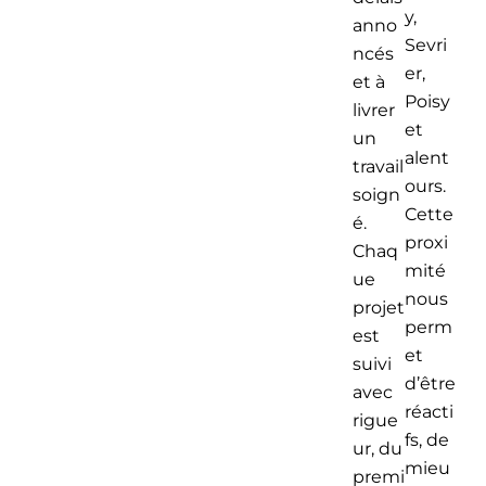
y,
anno
Sevri
ncés
er,
et à
Poisy
livrer
et
un
alent
travail
ours.
soign
Cette
é.
proxi
Chaq
mité
ue
nous
projet
perm
est
et
suivi
d’être
avec
réacti
rigue
fs, de
ur, du
mieu
premi