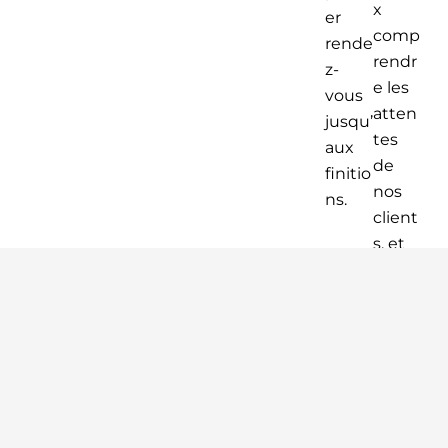
x
er
comp
rende
rendr
z-
e les
vous
atten
jusqu’
tes
aux
de
finitio
nos
ns.
client
s, et
d’ass
urer
un
suivi
réguli
er sur
les