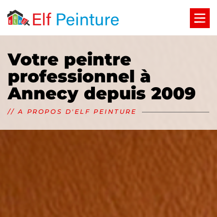
Aller
au
contenu
Votre peintre
professionnel à
Annecy depuis 2009
// A PROPOS D'ELF PEINTURE